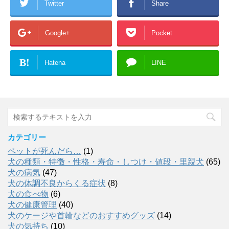
Twitter
Share
Google+
Pocket
B!
Hatena
LINE
カテゴリー
ペットが死んだら…
(1)
犬の種類・特徴・性格・寿命・しつけ・値段・里親犬
(65)
犬の病気
(47)
犬の体調不良からくる症状
(8)
犬の食べ物
(6)
犬の健康管理
(40)
犬のケージや首輪などのおすすめグッズ
(14)
犬の気持ち
(10)