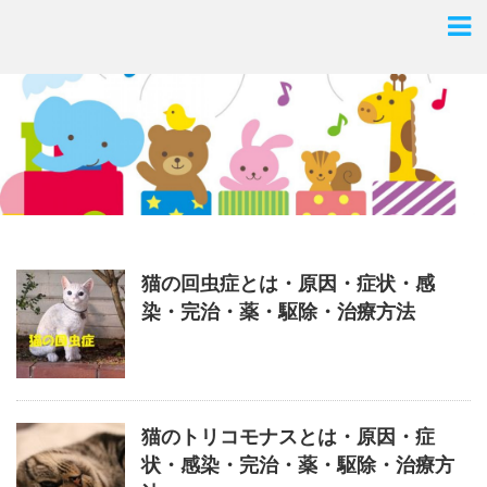
猫の回虫症とは・原因・症状・感
染・完治・薬・駆除・治療方法
猫のトリコモナスとは・原因・症
状・感染・完治・薬・駆除・治療方